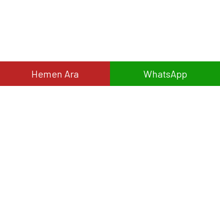
Hemen Ara
WhatsApp
ADRES
Osmangazi Mh. Mehmet Üstünkaya Sk. No: 2/A Bekir Sıtkı Olçar
Çiniciler Koop. Merkez Kütahya Türkiye
İLETİŞİM
+90 531 887 94 44