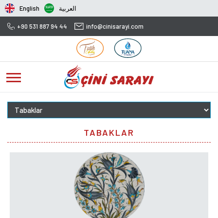
English
العربية
+90 531 887 94 44
info@cinisarayi.com
TABAKLAR